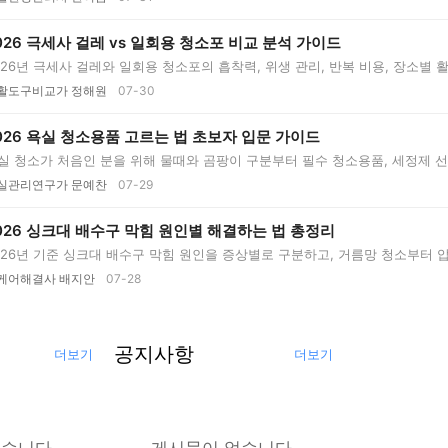
026 극세사 걸레 vs 일회용 청소포 비교 분석 가이드
026년 극세사 걸레와 일회용 청소포의 흡착력, 위생 관리, 반복 비용, 장소별
..
활도구비교가 정해원
07-30
026 욕실 청소용품 고르는 법 초보자 입문 가이드
실 청소가 처음인 분을 위해 물때와 곰팡이 구분부터 필수 청소용품, 세정제 선택
실관리연구가 문예찬
07-29
026 싱크대 배수구 막힘 원인별 해결하는 법 총정리
026년 기준 싱크대 배수구 막힘 원인을 증상별로 구분하고, 거름망 청소부터 
..
케어해결사 배지안
07-28
공지사항
더보기
더보기