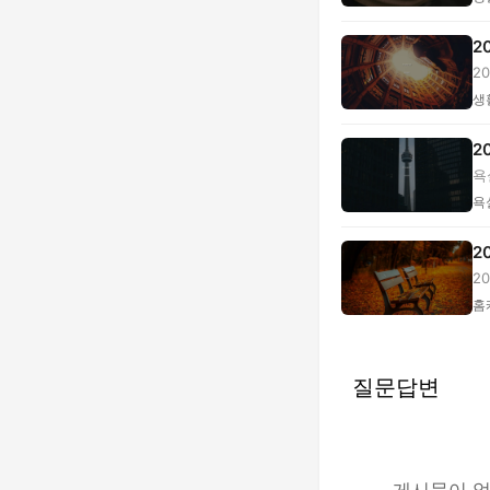
2
2
세.
생
2
욕
욕
2
2
호.
홈
질문답변