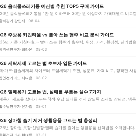
026 음식물쓰레기통 예산별 추천 TOP5 구매 가이드
026년 음식물쓰레기통을 1만 원 이하부터 30만 원 이상까지 가격대별로 비교
활비평가 강민재
08-04
026 주방용 키친타월 vs 빨아 쓰는 행주 비교 분석 가이드
026년 기준 키친타월과 빨아 쓰는 행주의 흡수력, 위생, 가격, 환경성, 관리법을 
방위생연구가 최라온
08-03
026 세탁세제 고르는 법 초보자 입문 가이드
체·가루·캡슐세제의 차이부터 드럼세탁기 호환, 성분표, 가격 비교, 정확한 사
..
림안전가이드 서다온
08-02
026 밀폐용기 고르는 법, 실패를 부르는 실수 7가지
폐용기 세트를 샀다가 누수·착색·수납 실패를 겪지 않도록 소재별 장단점, 냉
..
활수납연구가 윤가람
08-01
026 장마철 습기 제거 생활용품 고르는 법 총정리
026년 장마철 옷장·신발장·빨래 습기를 줄이는 생활용품 선택법을 소개합니다.
..
활환경관리사 한여름
07-31