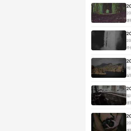
2
2
·...
생
2
2
주
2
액
까.
살
2
밀
사.
생
2
2
비.
생