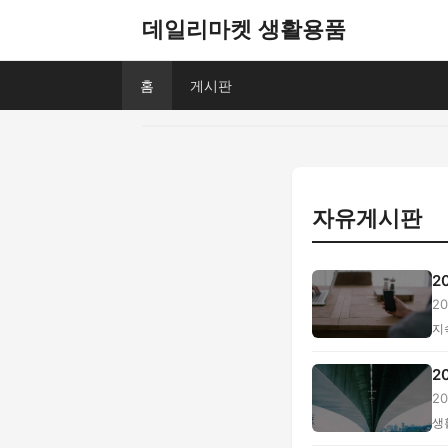
데일리마켓 생활용품
홈
게시판
자유게시판
2
2
기.
지
2
2
척.
생