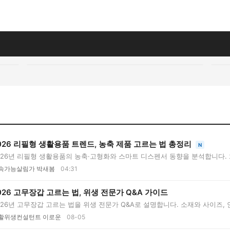
026 리필형 생활용품 트렌드, 농축 제품 고르는 법 총정리
N
026년 리필형 생활용품의 농축·고형화와 스마트 디스펜서 동향을 분석합니다. 희
..
속가능살림가 박새봄
04:31
026 고무장갑 고르는 법, 위생 전문가 Q&A 가이드
026년 고무장갑 고르는 법을 위생 전문가 Q&A로 설명합니다. 소재와 사이즈, 
..
활위생컨설턴트 이로운
08-05