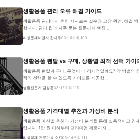
생활용품 관리 오류 해결 가이드
생활용품 관리에서 흔히 저지르는 실수와 고장 원인, 해결 
합니다. 관리 팁과 자주 묻는 질문까지 빠짐...
리빙문제해결자 한지우
03-16
조회 103
생활용품 렌탈 vs 구매, 상황별 최적 선택 가이
생활용품 렌탈과 구매, 무엇이 더 경제적일까요? 각 방법의
적의 선택을 할 수 있도록 가이드를 제공합...
생활전문가 김성훈
03-15
조회 115
생활용품 가격대별 추천과 가성비 분석
생활용품 예산별 추천과 가성비 분석을 통해 실용적이고 경
립니다. 1만 원 이하부터 프리미엄 제품까지 ...
리빙경제 전문가 이수진
03-14
조회 111