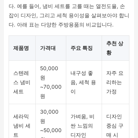
다. 예를 들어, 냄비 세트를 고를 때는 열전도율, 손
잡이 디자인, 그리고 세척 용이성을 살펴보아야 합니
다. 아래 표는 다양한 주방용품의 비교입니다.
추천 상
제품명
가격대
주요 특징
황
50,000
스텐레
내구성 좋
자주 요
원
스 냄비
음, 세척 용
리하는
~70,000
세트
이
가정
원
30,000
세라믹
가벼움, 비
디자인
원
냄비 세
싼 느낌의
중심 구
~50,000
트
디자인
매 시